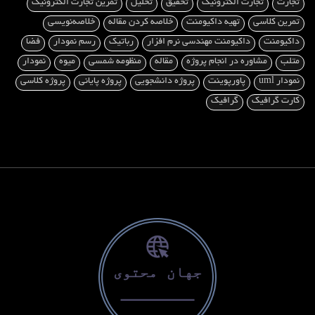
تجارت
تجارت الکترونیک
تحقیق
تحلیل
تمرین تجارت الکترونیک
تمرین کلاسی
تهیه داکیومنت
خلاصه کردن مقاله
خلاصه‌نویسی
داکیومنت
داکیومنت مهندسی نرم افزار
رباتیک
رسم نمودار
فضا
متلب
مشاوره در انجام پروژه
مقاله
منظومه شمسی
میوه
نمودار
نمودار uml
پاورپوینت
پروژه دانشجویی
پروژه پایانی
پروژه کلاسی
کارت گرافیک
گرافیک