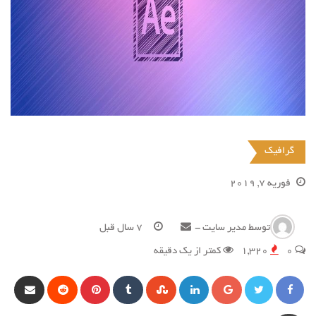
گرافیک
فوریه 7, 2019
توسط
مدیر سایت
-
7 سال قبل
0
1,320
کمتر از یک دقیقه
گوگل
لینکداین
StumbleUpon
Tumblr
پینترست
Reddit
hare
via
+