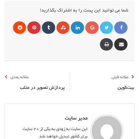
شما می توانید این پست را به اشتراک بگذارید!
گوگل
لینکداین
StumbleUpon
Tumblr
پینترست
Reddit
+
Print
Share
via
Email
مقاله قبلی
مقاله بعدی
بیت‌کوین
پردازش تصویر در متلب
مدیر سایت
این سایت به زودی به یکی از 20 سایت
برتر کشور تبدیل خواهد شد