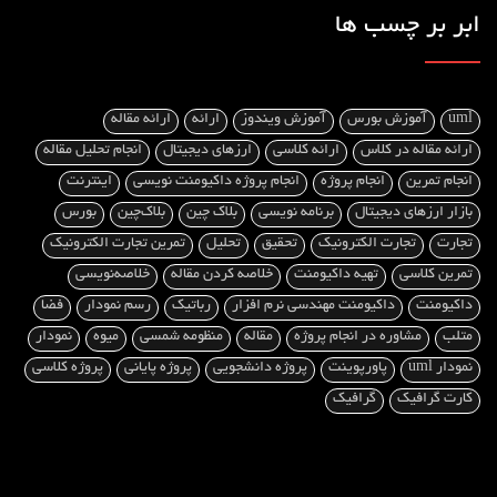
ابر بر چسب ها
uml
آموزش بورس
آموزش ویندوز
ارائه
ارائه مقاله
ارائه مقاله در کلاس
ارائه کلاسی
ارزهای دیجیتال
انجام تحلیل مقاله
انجام تمرین
انجام پروژه
انجام پروژه داکیومنت‌ نویسی
اینترنت
بازار ارزهای دیجیتال
برنامه نویسی
بلاک چین
بلاک‌چین
بورس
تجارت
تجارت الکترونیک
تحقیق
تحلیل
تمرین تجارت الکترونیک
تمرین کلاسی
تهیه داکیومنت
خلاصه کردن مقاله
خلاصه‌نویسی
داکیومنت
داکیومنت مهندسی نرم افزار
رباتیک
رسم نمودار
فضا
متلب
مشاوره در انجام پروژه
مقاله
منظومه شمسی
میوه
نمودار
نمودار uml
پاورپوینت
پروژه دانشجویی
پروژه پایانی
پروژه کلاسی
کارت گرافیک
گرافیک