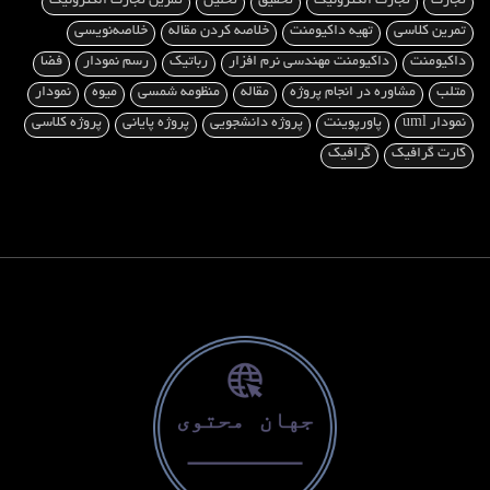
تجارت
تجارت الکترونیک
تحقیق
تحلیل
تمرین تجارت الکترونیک
تمرین کلاسی
تهیه داکیومنت
خلاصه کردن مقاله
خلاصه‌نویسی
داکیومنت
داکیومنت مهندسی نرم افزار
رباتیک
رسم نمودار
فضا
متلب
مشاوره در انجام پروژه
مقاله
منظومه شمسی
میوه
نمودار
نمودار uml
پاورپوینت
پروژه دانشجویی
پروژه پایانی
پروژه کلاسی
کارت گرافیک
گرافیک