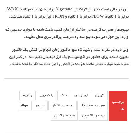
این در حالی است که زمان تراکنش Algorand برابر با ۴۵ صدم ثانیه، AVAX
برابر با ۱ ثانیه، FLOW برابر با ۱ ثانیه و TRON نیز برابر با ۱ ثانیه می‎باشد.
بهبودهای صورت گرفته در ساختار ارزهای قبلی، باعث شده تا موارد جدیدی که
وارد این حوزه می‏‌شوند بتوانند به سرعت پرقدرت‎تری عمل نمایند.
ولی باید در نظر داشته باشید که تنها فاکتور زمان انجام تراکنش یک فاکتور
تعیین کننده برای حضور در اکوسیستم یک ارز دیجیتال نمی‎باشد. در کنار این
مورد باید موارد مهمی مانند هزینه تراکنش را نیز حتما مدنظر داشته باشید.
اتریوم
ای او اس
بلاک
بلاک چین
رادیوم
برچسب
سرعت بسیار بالا
سرعت تراکنش
سروم
سولانا
ها:
نود در بلاک‌چین
هزینه تراکنش