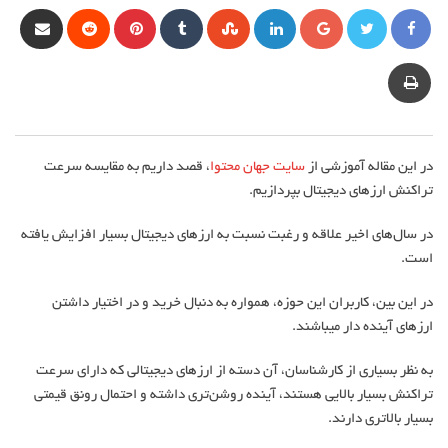
گوگل
لینکداین
StumbleUpon
Tumblr
پینترست
Reddit
hare
via
+
mail
Print
در این مقاله آموزشی از
سایت جهان محتوا
، قصد داریم به مقایسه سرعت
تراکنش ارزهای دیجیتال بپردازیم.
در سال‌های اخیر علاقه و رغبت نسبت به ارزهای دیجیتال بسیار افزایش یافته
است.
در این بین، کاربران این حوزه، همواره به دنبال خرید و در اختیار داشتن
ارزهای آینده دار می‎باشند.
به نظر بسیاری از کارشناسان، آن دسته از ارزهای دیجیتالی که دارای سرعت
تراکنش بسیار بالایی هستند، آینده روشن‌تری داشته و احتمال رونق قیمتی
بسیار بالاتری دارند.