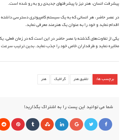
پیشرفت انسان، هنر نیز با پیشرفت‎های جدیدی رو به رو شده است.
اقدام نماید و خود را به عنوان یک هنرمند معرفی نماید.
یکی از تفاوت‌های گذشته با عصر حاضر در این است که در زمان فعلی، ی
مخابره نماید و طرفداران خاص خود را جذب نماید. بدین ترتیب سرعت پیشرفت هنر و ش
برچسب ها:
تلفیق هنر
گرافیک
هنر
شما می توانید این پست را به اشتراک بگذارید!
گوگل
لینکداین
StumbleUpon
Tumblr
پینترس
+
فیس
توئیتر