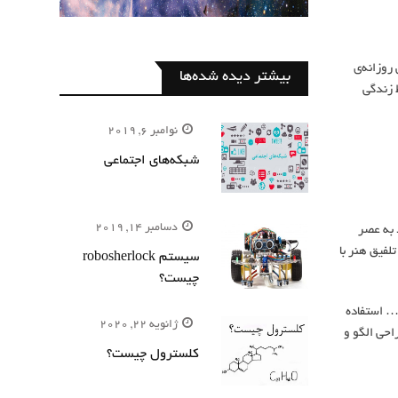
 روزانه‌ی
بیشتر دیده شده‌ها
وردن نشاط زندگی
نوامبر 6, 2019
شبکه‌های اجتماعی
دسامبر 14, 2019
د به عصر
فیق هنر با
سیستم robosherlock
چیست؟
 … استفاده
ژانویه 22, 2020
احی الگو و
کلسترول چیست؟