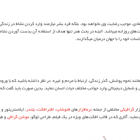
صورت عادی، موجب رضایت وی نخواهد بود. بلکه فرد بشر نیازمند وارد کردن نشاط در زندگی
خود است. یکی از این راه‌ها به کارگیری هنر در جنبه‌های مختلفی از فعالیت‌های روزانه می‎باشد. البته در بحث هنر تنها هدف از استفاده آن بدست آ
د را با جهان درمیان می‎گذارند.
مانند نحوه پوشش، گذر زندگی، ارتباط با مردم و غیره. در نظر داشته باشید که با ورو
 شمایل دیجیتالی وارد جوانب مختلف حیات انسان نماید. بدین صورت باید گفت که تل
زار
گرافیکی
مختلفی از جمله:
نرم‎افزار
های
فتوشاپ
،
افترافکت
،
بلندر
، ایلاستریتور و
موشن گرافی
و طر