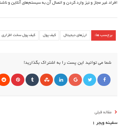
افراد غیر مجاز و نیز وارد کردن و اتصال آن به سیستم‌های آنلاین و ناش
برچسب ها:
ارزهای دیجیتال
کیف پول
کیف پول سخت افزاری
شما می توانید این پست را به اشتراک بگذارید!
گوگل
لینکداین
StumbleUpon
Tumblr
پینترس
+
فیس
توئیتر
بوک
مقاله قبلی
سفینه ویجر ۱